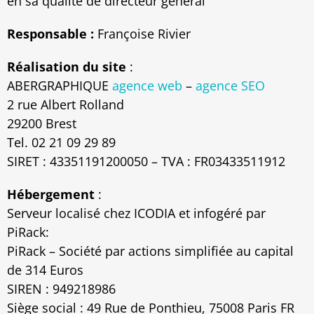
en sa qualité de directeur général
Responsable :
Françoise Rivier
Réalisation du site
:
ABERGRAPHIQUE
agence web
–
agence SEO
2 rue Albert Rolland
29200 Brest
Tel. 02 21 09 29 89
SIRET : 43351191200050 – TVA : FR03433511912
Hébergement
:
Serveur localisé chez ICODIA et infogéré par
PiRack:
PiRack – Société par actions simplifiée au capital
de 314 Euros
SIREN : 949218986
Siège social : 49 Rue de Ponthieu, 75008 Paris FR