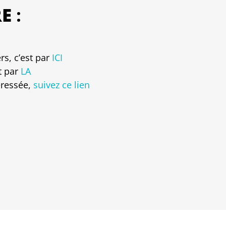
RE
:
rs, c’est par
ICI
st par
LA
éressée,
suivez ce lien