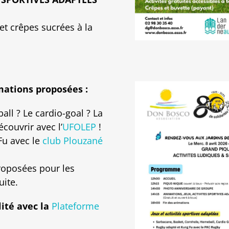
et crêpes sucrées à la
imations proposées :
ll ? Le cardio-goal ? La
couvrir avec l’
UFOLEP
!
Fu avec le
club Plouzané
roposées pour les
uite.
lité avec la
Plateforme