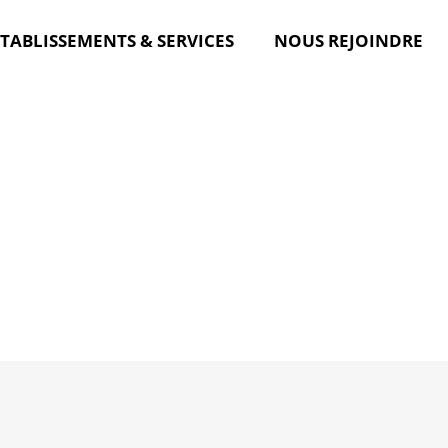
TABLISSEMENTS & SERVICES
NOUS REJOINDRE
80E ANNIVERSAIRE DE
L’ASSOCIATION
»
L’Association
»
80e anniversaire de l’Association