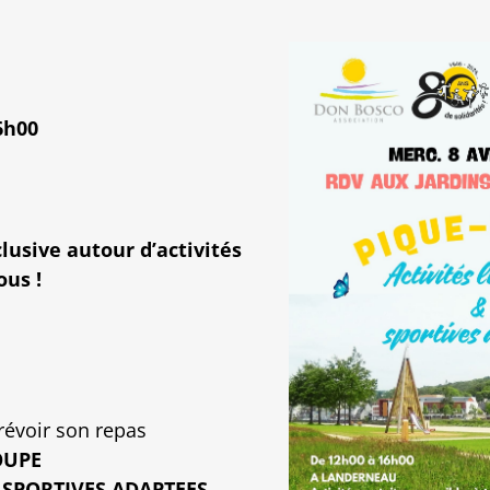
6h00
lusive autour d’activités
ous !
révoir son repas
OUPE
S SPORTIVES ADAPTEES