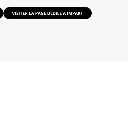
VISITER LA PAGE DÉDIÉE A IMPAKT
NTION & PROTECTION DE
MOBILITÉ INCLUSIVE, JUS
L’ENFANCE
FORMATION