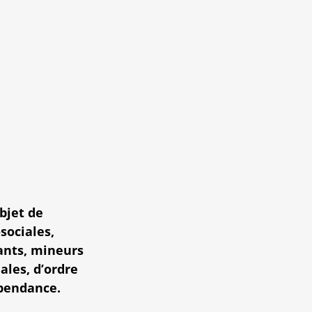
bjet de
sociales,
fants, mineurs
iales, d’ordre
épendance.