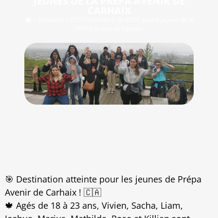
JEUNES DE LA PREPA AVENIR DE
CARHAIX
»
Actualités
»
DESTINATION LE QUEBEC pour 8 jeunes de la
PREPA Avenir de Carhaix
🎯 Destination atteinte pour les jeunes de Prépa
Avenir de Carhaix ! 🇨🇦
🍁 Agés de 18 à 23 ans, Vivien, Sacha, Liam,