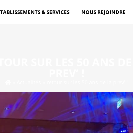
TABLISSEMENTS & SERVICES
NOUS REJOINDRE
TOUR SUR LES 50 ANS DE
PREV’ !
»
Actualités
»
retour sur les 50 ans de la prev’ !