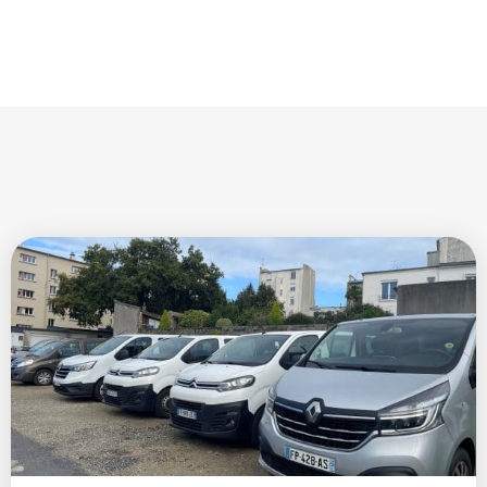
»
Etablissements & services
»
Mobilité inclusive, Justice &
Formation
»
Mobilité inclusive
»
Les chantiers